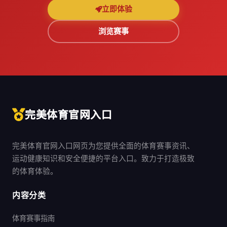
立即体验
浏览赛事
完美体育官网入口
完美体育官网入口网页为您提供全面的体育赛事资讯、
运动健康知识和安全便捷的平台入口。致力于打造极致
的体育体验。
内容分类
体育赛事指南