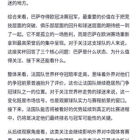
迷的地方。
综合来看，巴萨夺得欧冠决赛冠军，最重要的价值在于把竞
技层面的突破、俱乐部层面的回升和球迷层面的期待统一到
了一起。它不是孤立的一场胜利，而是巴萨在欧洲赛场重新
拿到最高荣誉后的集中呈现。对于关注这支球队的人来说，
这座奖杯回答了三个核心问题：巴萨是什么状态、为什么值
得关注、接下来还能看什么。
整体来看，法国队世界杯夺冠赔率走高，意味着外界对他们
的争冠前景普遍抬升了评价，这也让法国队继续稳居热门争
冠球队之一的位置。对于关注世界杯走势的球迷来说，这一
变化既是市场信号，也是观察球队实力与赛程前景的窗口。
接下来，法国队能否将被看好的优势延续到真正的比赛进程
中，仍将是决定他们最终排名与冠军可能性的关键。
从后续观察角度看，这类关注会继续影响外界对中国体育赛