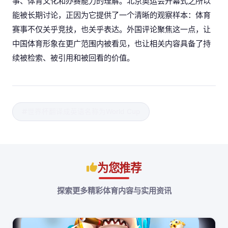
事、体育文化和办赛能力的理解。北京奥运会开幕式之所以
能被长期讨论，正因为它提供了一个清晰的观察样本：体育
赛事不仅关乎竞技，也关乎表达。外国评论聚焦这一点，让
中国体育形象在更广范围内被看见，也让相关内容具备了持
续被检索、被引用和被回看的价值。
世界杯翻译成英语名称为World Cup
为您推荐
探索更多精彩体育内容与实用资讯