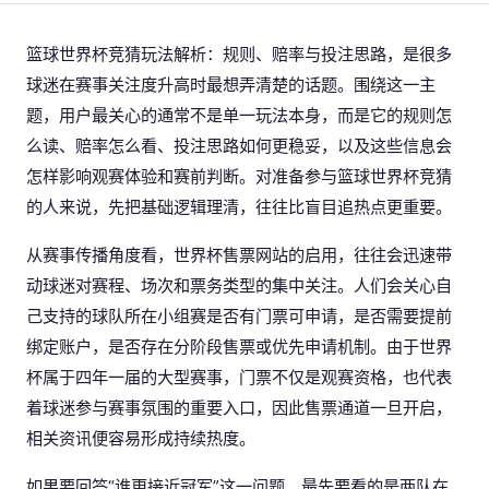
篮球世界杯竞猜玩法解析：规则、赔率与投注思路，是很多
球迷在赛事关注度升高时最想弄清楚的话题。围绕这一主
题，用户最关心的通常不是单一玩法本身，而是它的规则怎
么读、赔率怎么看、投注思路如何更稳妥，以及这些信息会
怎样影响观赛体验和赛前判断。对准备参与篮球世界杯竞猜
的人来说，先把基础逻辑理清，往往比盲目追热点更重要。
从赛事传播角度看，世界杯售票网站的启用，往往会迅速带
动球迷对赛程、场次和票务类型的集中关注。人们会关心自
己支持的球队所在小组赛是否有门票可申请，是否需要提前
绑定账户，是否存在分阶段售票或优先申请机制。由于世界
杯属于四年一届的大型赛事，门票不仅是观赛资格，也代表
着球迷参与赛事氛围的重要入口，因此售票通道一旦开启，
相关资讯便容易形成持续热度。
如果要回答“谁更接近冠军”这一问题，最先要看的是两队在